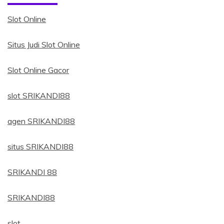
Slot Online
Situs Judi Slot Online
Slot Online Gacor
slot SRIKANDI88
agen SRIKANDI88
situs SRIKANDI88
SRIKANDI 88
SRIKANDI88
slot