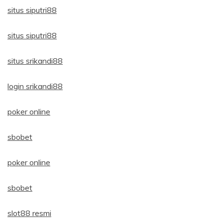
situs siputri88
situs siputri88
situs srikandi88
login srikandi88
poker online
sbobet
poker online
sbobet
slot88 resmi