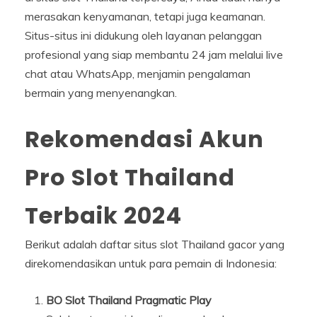
merasakan kenyamanan, tetapi juga keamanan.
Situs-situs ini didukung oleh layanan pelanggan
profesional yang siap membantu 24 jam melalui live
chat atau WhatsApp, menjamin pengalaman
bermain yang menyenangkan.
Rekomendasi Akun
Pro Slot Thailand
Terbaik 2024
Berikut adalah daftar situs slot Thailand gacor yang
direkomendasikan untuk para pemain di Indonesia:
BO Slot Thailand Pragmatic Play