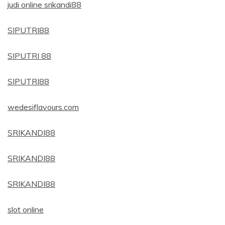
judi online srikandi88
SIPUTRI88
SIPUTRI 88
SIPUTRI88
wedesiflavours.com
SRIKANDI88
SRIKANDI88
SRIKANDI88
slot online