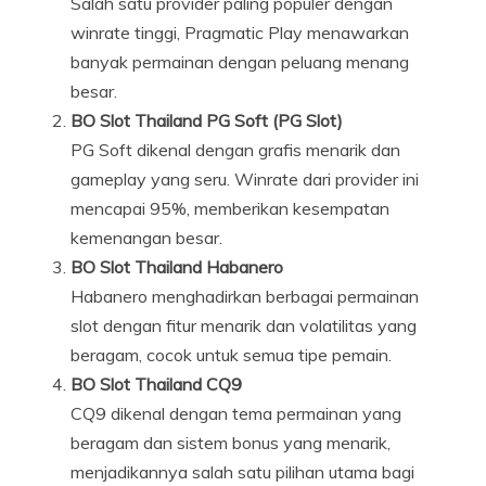
Salah satu provider paling populer dengan
winrate tinggi, Pragmatic Play menawarkan
banyak permainan dengan peluang menang
besar.
BO Slot Thailand PG Soft (PG Slot)
PG Soft dikenal dengan grafis menarik dan
gameplay yang seru. Winrate dari provider ini
mencapai 95%, memberikan kesempatan
kemenangan besar.
BO Slot Thailand Habanero
Habanero menghadirkan berbagai permainan
slot dengan fitur menarik dan volatilitas yang
beragam, cocok untuk semua tipe pemain.
BO Slot Thailand CQ9
CQ9 dikenal dengan tema permainan yang
beragam dan sistem bonus yang menarik,
menjadikannya salah satu pilihan utama bagi