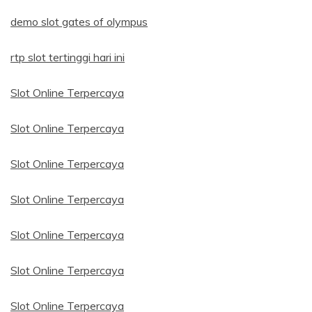
demo slot gates of olympus
rtp slot tertinggi hari ini
Slot Online Terpercaya
Slot Online Terpercaya
Slot Online Terpercaya
Slot Online Terpercaya
Slot Online Terpercaya
Slot Online Terpercaya
Slot Online Terpercaya