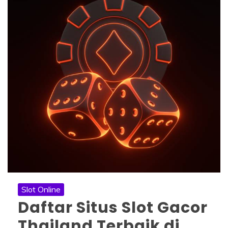
Slot Online
Daftar Situs Slot Gacor
Thailand Terbaik di