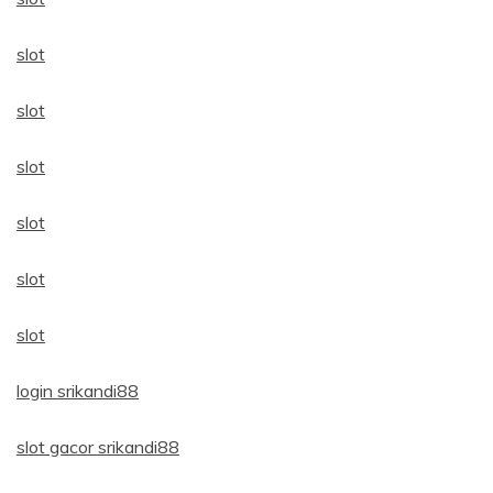
slot
slot
slot
slot
slot
slot
login srikandi88
slot gacor srikandi88