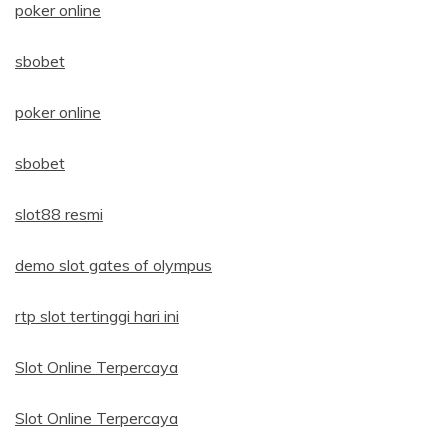
poker online
sbobet
poker online
sbobet
slot88 resmi
demo slot gates of olympus
rtp slot tertinggi hari ini
Slot Online Terpercaya
Slot Online Terpercaya