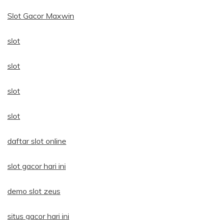
Slot Gacor Maxwin
slot
slot
slot
slot
daftar slot online
slot gacor hari ini
demo slot zeus
situs gacor hari ini